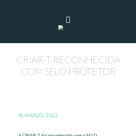
CRIAR-T RECONHECIDA
COM SELO PROTETOR
18 MARÇO, 2022
A CRIAR-T foi reconhecida com o SELO